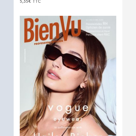
5,35
€
TTC