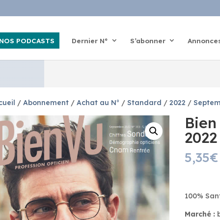
NOS PODCASTS
Dernier N°
S’abonner
Annonce
cueil
/
Abonnement
/
Achat au N°
/
Standard
/
2022
/
Septem
Bien
2022
5,35
€
100% Santé
Marché :