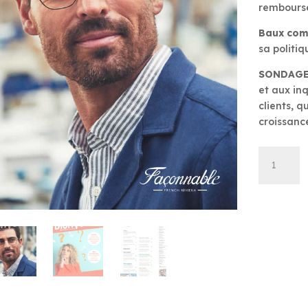
rembours
Baux com
sa politiq
SONDAGE
et aux in
clients, q
croissance
quantité
de
Bien
Vu
-
Septembr
2022