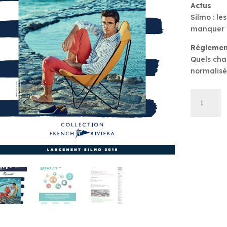
Actus
Silmo : l
manquer
Réglemen
Quels cha
normalisé
quantité
de
Bien
Vu
-
Septembr
2019