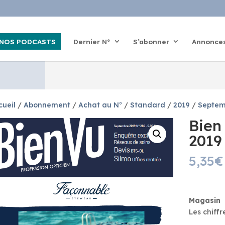
NOS PODCASTS
Dernier N°
S’abonner
Annonce
cueil
/
Abonnement
/
Achat au N°
/
Standard
/
2019
/
Septem
Bien
2019
5,35
€
Magasin
Les chiff