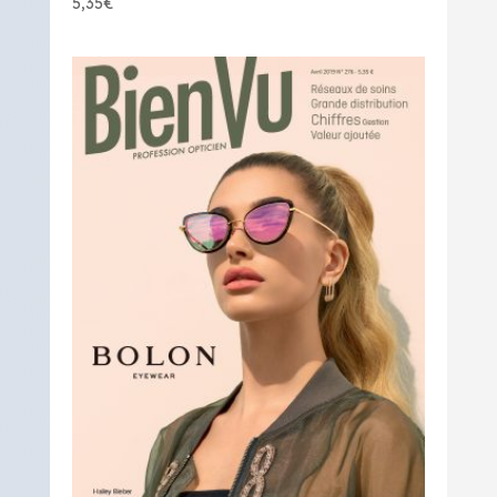
5,35
€