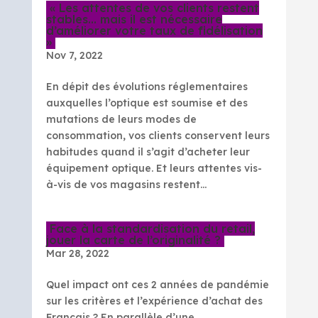
« Les attentes de vos clients restent
stables… mais il est nécessaire
d’améliorer votre taux de fidélisation
»
Nov 7, 2022
En dépit des évolutions réglementaires
auxquelles l’optique est soumise et des
mutations de leurs modes de
consommation, vos clients conservent leurs
habitudes quand il s’agit d’acheter leur
équipement optique. Et leurs attentes vis-
à-vis de vos magasins restent...
Face à la standardisation du retail,
jouer la carte de l’originalité ?
Mar 28, 2022
Quel impact ont ces 2 années de pandémie
sur les critères et l’expérience d’achat des
Français ? En parallèle d’une