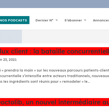
NOS PODCASTS
Dernier N°
S’abonner
Annonce
lux client : la bataille concurrentiel
n 23, 2021
i « prendra la main » sur les nouveaux parcours patients-clients
ncurrentielle s’intensifie entre acteurs traditionnels, nouveau
s les ingrédients sont réunis pour « remodeler » le...
octolib, un nouvel intermédiaire a