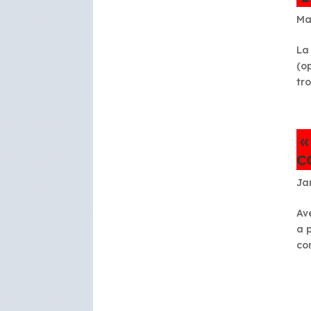
Ma
La
(o
tr
«
c
Ja
Av
a 
co