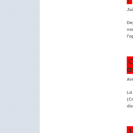
Jui
De
vo
l’
C
a
Avr
La
(C
dan
1