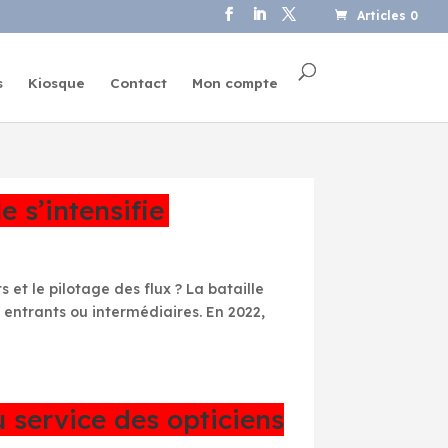
Articles 0
s
Kiosque
Contact
Mon compte
le s’intensifie
 et le pilotage des flux ? La bataille
x entrants ou intermédiaires. En 2022,
u service des opticiens