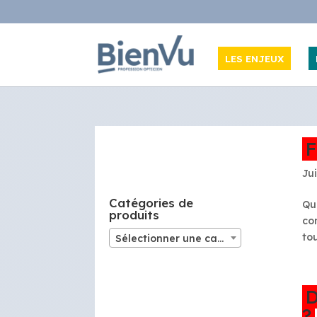
LES ENJEUX
F
Jui
Catégories de
Qu
produits
co
tou
Sélectionner une catégorie
D
?