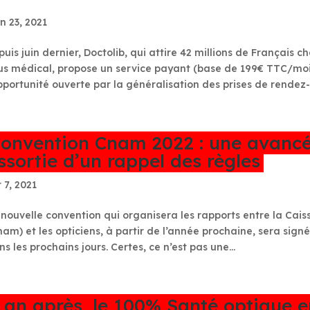
n 23, 2021
puis juin dernier, Doctolib, qui attire 42 millions de Français
us médical, propose un service payant (base de 199€ TTC/mois)
opportunité ouverte par la généralisation des prises de rendez-v
onvention Cnam 2022 : une avancée
ssortie d’un rappel des règles
 7, 2021
 nouvelle convention qui organisera les rapports entre la Cai
nam) et les opticiens, à partir de l’année prochaine, sera sign
s les prochains jours. Certes, ce n’est pas une...
 an après, le 100% Santé optique e