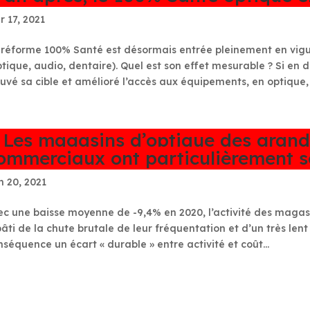
r 17, 2021
 réforme 100% Santé est désormais entrée pleinement en vigue
ptique, audio, dentaire). Quel est son effet mesurable ? Si en 
ouvé sa cible et amélioré l’accès aux équipements, en optique, l
 Les magasins d’optique des grand
ommerciaux ont particulièrement so
n 20, 2021
ec une baisse moyenne de -9,4% en 2020, l’activité des maga
pâti de la chute brutale de leur fréquentation et d’un très len
nséquence un écart « durable » entre activité et coût...