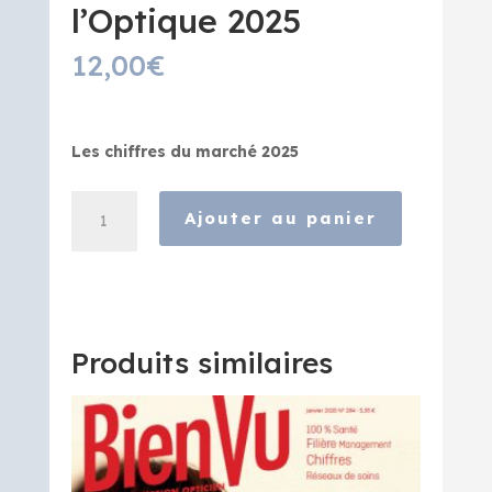
l’Optique 2025
12,00
€
Les chiffres du marché 2025
quantité
Ajouter au panier
de
Hors-
Série
L'Observatoire
de
l'Optique
Produits similaires
2025