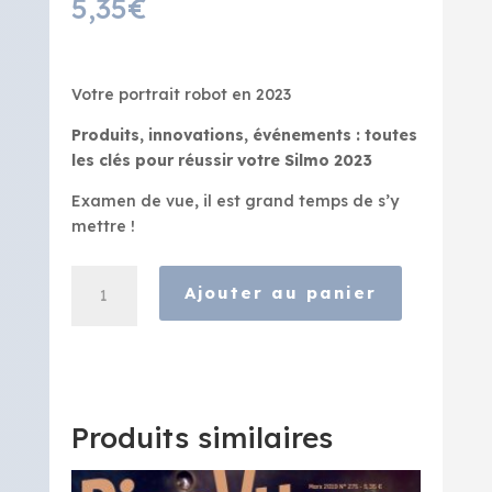
5,35
€
Votre portrait robot en 2023
Produits, innovations, événements : toutes
les clés pour réussir votre Silmo 2023
Examen de vue, il est grand temps de s’y
mettre !
quantité
Ajouter au panier
de
Bien
Vu
-
Octobre
2023
Produits similaires