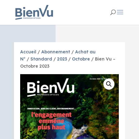
Accueil
/
Abonnement
/
Achat au
N°
/
Standard
/
2023
/
Octobre
/ Bien Vu –
Octobre 2023