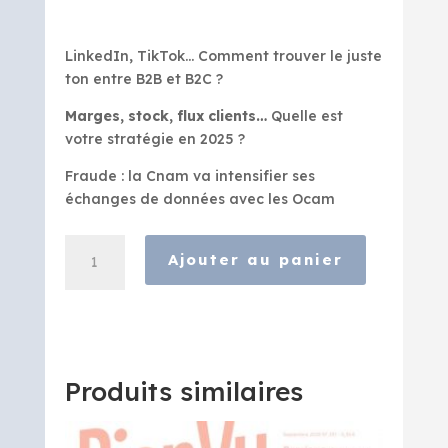
LinkedIn, TikTok… Comment trouver le juste
ton entre B2B et B2C ?
Marges, stock, flux clients…
Quelle est
votre stratégie en 2025 ?
Fraude : la Cnam va intensifier ses
échanges de données avec les Ocam
quantité
Ajouter au panier
de
Bien
Vu
-
Mars
2025
Produits similaires