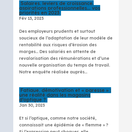
Salaires, leviers de croissance,
aspirations professionnelles… vos
priorités en 2023
Fév 13, 2023
Des employeurs prudents et surtout
soucieux de l’adaptation de leur modèle de
rentabilité aux risques d’érosion des
marges… Des salariés en attente de
revalorisation des rémunérations et d’une
nouvelle organisation du temps de travail.
Notre enquête réalisée auprès...
Fatigue, démotivation et « paresse » :
une réalité dans les magasins
d’optique ?
Jan 30, 2023
Et si l’optique, comme notre société,
connaissait une épidémie de « flemme » ?
Si l’expression peut choquer, elle