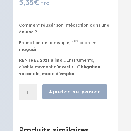
5,35
€
TTC
Comment réussir son intégration dans une
équipe ?
ers
Freination de la myopie, 1
bilan en
magasin
RENTRÉE 2021
Silmo…
Instruments,
c’est le moment d’investir…
Obligation
vaccinale, mode d’emploi
quantité
Ajouter au panier
de
Bien
Vu
-
Septembre
2021
Produits similaires