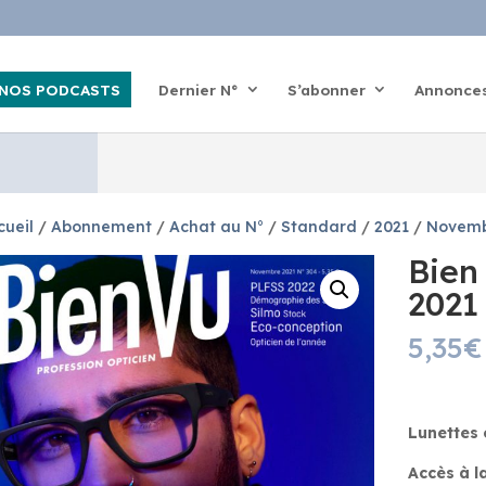
NOS PODCASTS
Dernier N°
S’abonner
Annonce
cueil
/
Abonnement
/
Achat au N°
/
Standard
/
2021
/
Novem
Bien
2021
5,35
€
Lunettes 
Accès à la