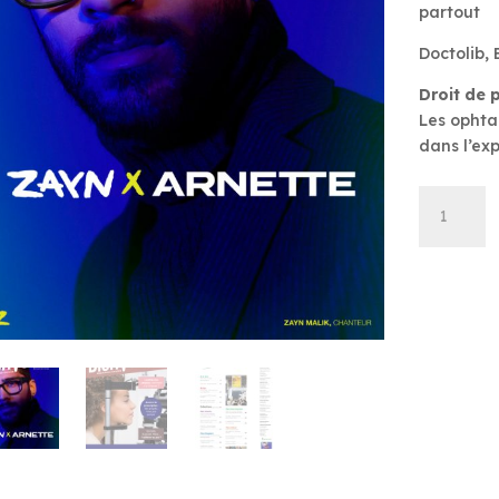
partout
Doctolib,
Droit de 
Les ophta
dans l’exp
quantité
de
Bien
Vu
-
Novembr
2021