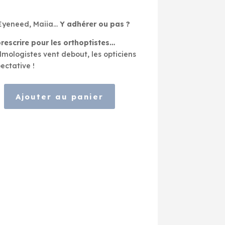
 Eyeneed, Maiia…
Y adhérer ou pas ?
prescrire pour les orthoptistes…
lmologistes vent debout, les opticiens
ectative !
Ajouter au panier
e