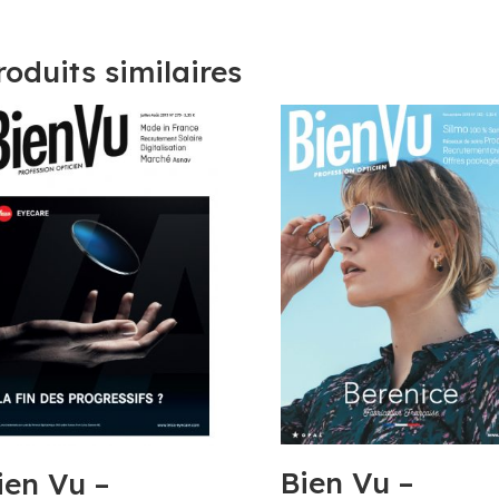
roduits similaires
Bien Vu –
ien Vu –