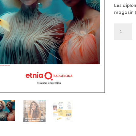
Les diplô
magasin 
quantité
de
Bien
Vu
-
Janvier
2024