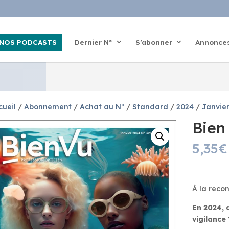
NOS PODCASTS
Dernier N°
S’abonner
Annonce
cueil
/
Abonnement
/
Achat au N°
/
Standard
/
2024
/
Janvie
Bien
5,35
€
À la reco
En 2024, 
vigilance 