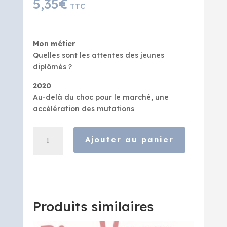
5,35
€
TTC
Mon métier
Quelles sont les attentes des jeunes
diplômés ?
2020
Au-delà du choc pour le marché, une
accélération des mutations
quantité
Ajouter au panier
de
Bien
Vu
-
Janvier
2021
Produits similaires