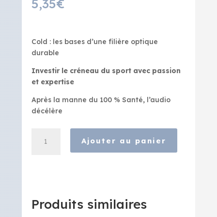
5,35
€
Cold : les bases d’une filière optique
durable
Investir le créneau du sport avec passion
et expertise
Après la manne du 100 % Santé, l’audio
décélère
quantité
Ajouter au panier
de
Bien
Vu
-
Décembre
2023
Produits similaires