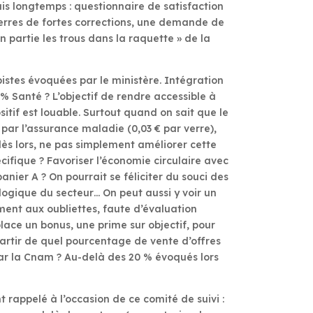
is longtemps : questionnaire de satisfaction
verres de fortes corrections, une demande de
n partie les trous dans la raquette » de la
pistes évoquées par le ministère. Intégration
% Santé ? L’objectif de rendre accessible à
itif est louable. Surtout quand on sait que le
par l’assurance maladie (0,03 € par verre),
dès lors, ne pas simplement améliorer cette
cifique ? Favoriser l’économie circulaire avec
nier A ? On pourrait se féliciter du souci des
logique du secteur… On peut aussi y voir un
ent aux oubliettes, faute d’évaluation
place un bonus, une prime sur objectif, pour
partir de quel pourcentage de vente d’offres
ar la Cnam ? Au-delà des 20 % évoqués lors
 rappelé à l’occasion de ce comité de suivi :