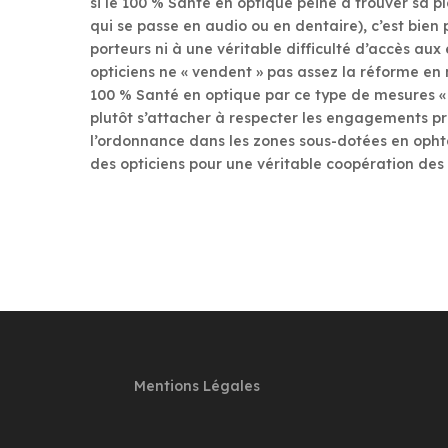
si le 100 % Santé en optique peine à trouver sa p
qui se passe en audio ou en dentaire), c’est bien
porteurs ni à une véritable difficulté d’accès au
opticiens ne « vendent » pas assez la réforme en 
100 % Santé en optique par ce type de mesures « r
plutôt s’attacher à respecter les engagements pris
l’ordonnance dans les zones sous-dotées en opht
des opticiens pour une véritable coopération des 3 «
Mentions Légales