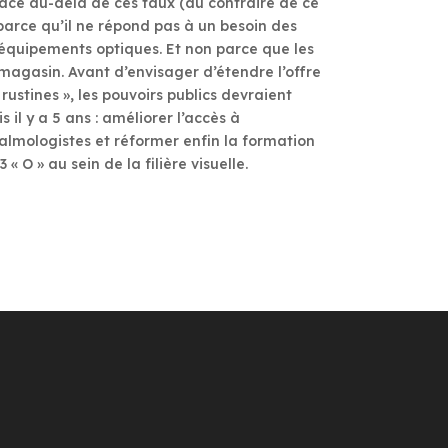
lace au-delà de ces taux (au contraire de ce
 parce qu’il ne répond pas à un besoin des
x équipements optiques. Et non parce que les
magasin. Avant d’envisager d’étendre l’offre
ustines », les pouvoirs publics devraient
 il y a 5 ans : améliorer l’accès à
almologistes et réformer enfin la formation
 O » au sein de la filière visuelle.