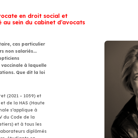
vocate en droit social et
é au sein du cabinet d’avocats
ire, cas particulier
rs non salariés…
opticiens
 vaccinale à laquelle
tions. Que dit la loi
et (2021 – 1059) et
l et de la HAS (Haute
inale s’applique à
 IV du Code de la
tiers) et à tous les
llaborateurs diplômés