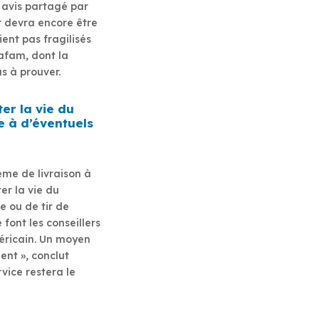
 avis partagé par
t devra encore être
ent pas fragilisés
afam, dont la
s à prouver.
ter la vie du
e à d’éventuels
ème de livraison à
er la vie du
e ou de tir de
font les conseillers
éricain. Un moyen
ient », conclut
rvice restera le