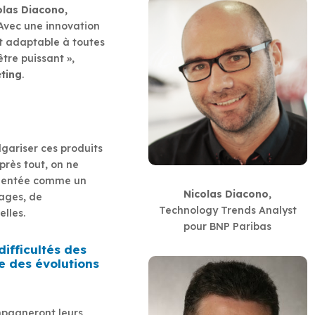
olas Diacono,
 Avec une innovation
et adaptable à toutes
être puissant »,
ting
.
lgariser ces produits
près tout, on ne
gmentée comme un
Nicolas Diacono
,
ages, de
Technology Trends Analyst
elles.
pour BNP Paribas
difficultés des
se des évolutions
ompagneront leurs