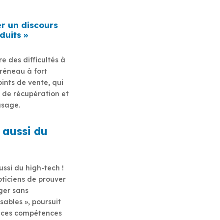
er un discours
duits »
 des difficultés à
réneau à fort
ints de vente, qui
de récupération et
usage.
 aussi du
ussi du high-tech !
pticiens de prouver
ger sans
sables », poursuit
de ces compétences