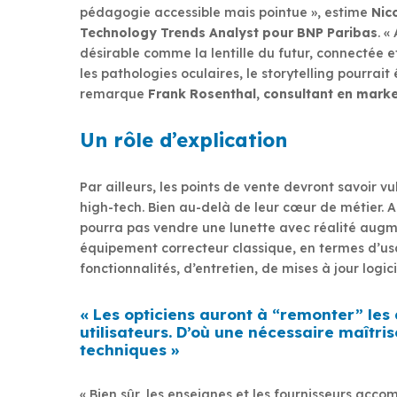
pédagogie accessible mais pointue », estime
Nic
Technology Trends Analyst pour BNP Paribas
. «
désirable comme la lentille du futur, connectée 
les pathologies oculaires, le storytelling pourrait 
remarque
Frank Rosenthal, consultant en marke
Un rôle d’explication
Par ailleurs, les points de vente devront savoir vu
high-tech. Bien au-delà de leur cœur de métier. A
pourra pas vendre une lunette avec réalité au
équipement correcteur classique, en termes d’us
fonctionnalités, d’entretien, de mises à jour logici
« Les opticiens auront à “remonter” les 
utilisateurs. D’où une nécessaire maîtri
techniques »
« Bien sûr, les enseignes et les fournisseurs acc