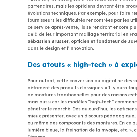
partenaires, mais les opticiens devront être proac
évolutions techniques. Par exemple, pour faire r
fournisseurs les difficultés rencontrées par les uti
ce service après-vente, ils se rendront encore plu
delà de leur important maillage territorial en Fra
Sébastien Brusset, opticien et fondateur de Ja
dans le design et l’innovation.
Des atouts « high-tech » à expl
Pour autant, cette conversion au digital ne devra
détriment des produits classiques. « Il y aura tou
de montures traditionnelles pour des raisons esth
mais aussi car les modèles “high-tech” commenc
pénétrer le marché. Dès aujourd’hui, les opticie
mieux présenter, avec un discours pédagogique, l
ou même des composants des montures. En ce qu
lumière bleue, la freination de la myopie, etc. », 
Diacono.