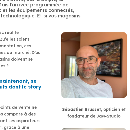
 Mais l’arrivée programmée de
x et les équipements connectés,
 technologique. Et si vos magasins
c réalité
u’elles soient
imentation, ces
gnes du marché. D’où
asins doivent se
es ?
maintenant, se
ts dont le story
points de vente ne
Sébastien Brusset
, opticien et
 les compare à des
fondateur de Jaw-Studio
ant ses aspirateurs
y”, grâce à une