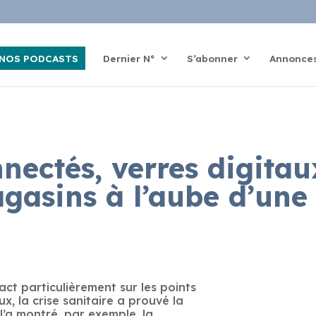
NOS PODCASTS
Dernier N°
S’abonner
Annonce
ectés, verres digitaux
gasins à l’aube d’une 
act particulièrement sur les points
, la crise sanitaire a prouvé la
’a montré, par exemple, la