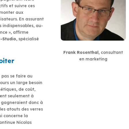
tifs et suivre ces
emonter aux
lisateurs. En assurant
s indispensables, au-
nce », affirme
w-Studio
, spécialisé
Frank Rosenthal
, consultant
en marketing
oiter
 pas se faire au
jours un large besoin
étiques, de coût,
ent seulement à
ns gagneraient donc à
es atouts des verres
i concerne la
continue Nicolas