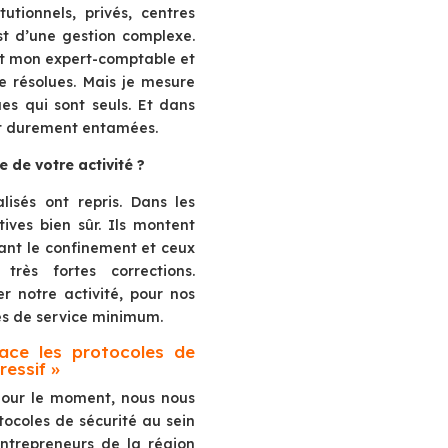
utionnels, privés, centres
st d’une gestion complexe.
et mon expert-comptable et
e résolues. Mais je mesure
ues qui sont seuls. Et dans
ont durement entamées.
de votre activité ?
alisés ont repris. Dans les
tives bien sûr. Ils montent
ant le confinement et ceux
rès fortes corrections.
r notre activité, pour nos
és de service minimum.
lace les protocoles de
essif »
Pour le moment, nous nous
tocoles de sécurité au sein
ntrepreneurs de la région